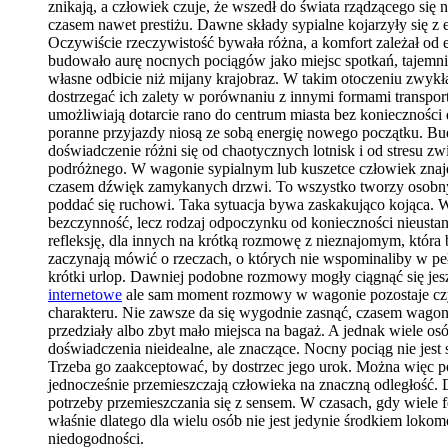
znikają, a człowiek czuje, że wszedł do świata rządzącego si
czasem nawet prestiżu. Dawne składy sypialne kojarzyły się z
Oczywiście rzeczywistość bywała różna, a komfort zależał od 
budowało aurę nocnych pociągów jako miejsc spotkań, tajemnic
własne odbicie niż mijany krajobraz. W takim otoczeniu zwykł
dostrzegać ich zalety w porównaniu z innymi formami transport
umożliwiają dotarcie rano do centrum miasta bez konieczności
poranne przyjazdy niosą ze sobą energię nowego początku. Bu
doświadczenie różni się od chaotycznych lotnisk i od stresu 
podróżnego. W wagonie sypialnym lub kuszetce człowiek znajduj
czasem dźwięk zamykanych drzwi. To wszystko tworzy osobny m
poddać się ruchowi. Taka sytuacja bywa zaskakująco kojąca. W 
bezczynność, lecz rodzaj odpoczynku od konieczności nieustan
refleksję, dla innych na krótką rozmowę z nieznajomym, która
zaczynają mówić o rzeczach, o których nie wspominaliby w pełn
krótki urlop. Dawniej podobne rozmowy mogły ciągnąć się jesz
internetowe
ale sam moment rozmowy w wagonie pozostaje czym
charakteru. Nie zawsze da się wygodnie zasnąć, czasem wagon l
przedziały albo zbyt mało miejsca na bagaż. A jednak wiele 
doświadczenia nieidealne, ale znaczące. Nocny pociąg nie jest
Trzeba go zaakceptować, by dostrzec jego urok. Można więc pow
jednocześnie przemieszczają człowieka na znaczną odległość. 
potrzeby przemieszczania się z sensem. W czasach, gdy wiel
właśnie dlatego dla wielu osób nie jest jedynie środkiem loko
niedogodności.