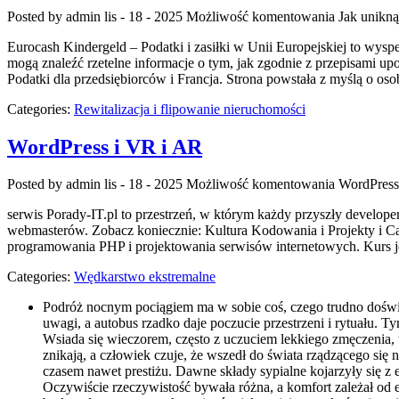
Posted by admin
lis - 18 - 2025
Możliwość komentowania
Jak unikn
Eurocash Kindergeld – Podatki i zasiłki w Unii Europejskiej to w
mogą znaleźć rzetelne informacje o tym, jak zgodnie z przepisami up
Podatki dla przedsiębiorców i Francja. Strona powstała z myślą o o
Categories:
Rewitalizacja i flipowanie nieruchomości
WordPress i VR i AR
Posted by admin
lis - 18 - 2025
Możliwość komentowania
WordPress
serwis Porady-IT.pl to przestrzeń, w którym każdy przyszły devel
webmasterów. Zobacz koniecznie: Kultura Kodowania i Projekty i Cas
programowania PHP i projektowania serwisów internetowych. Kurs 
Categories:
Wędkarstwo ekstremalne
Podróż nocnym pociągiem ma w sobie coś, czego trudno doświ
uwagi, a autobus rzadko daje poczucie przestrzeni i rytuału. 
Wsiada się wieczorem, często z uczuciem lekkiego zmęczenia, 
znikają, a człowiek czuje, że wszedł do świata rządzącego si
czasem nawet prestiżu. Dawne składy sypialne kojarzyły się z
Oczywiście rzeczywistość bywała różna, a komfort zależał od 