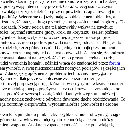
wietle, ktoś inny patrzył w ciemne okno, widząc w nim bardziej
gi przeżywają interesujący powrót. Coraz więcej osób zaczyna
pozwalają oszczędzić dzień, a przy odpowiednio zaplanowanej trasie
j podróży. Wieczorne odjazdy mają w sobie element obietnicy, a
niego część pracy, a droga przeminęła w sposób niemal magiczny. To
ych drogach. Nocny pociąg ma też niezwykły wpływ na psychikę
i. Słychać stłumione głosy, kroki na korytarzu, szelest pościeli,
 jedzie, trasę wytyczono wcześniej, a pasażer może po prostu
nitorować, nocna podróż pozwala na chwilę oddać ster. Nie jest to
rodzi się szczególny nastrój. Dla jednych to najlepszy moment na
ozmywa codzienną rutynę i odsuwa obowiązki. Zdarza się, że podróżni
ciństwa, planami na przyszłość albo po prostu narzekają na zbyt
ludzi wymienia kontakt i później wraca do znajomości przez
forum
ensywność. Nawet niedoskonałości nocnych pociągów są częścią ich
ów. Zdarzają się opóźnienia, problemy techniczne, niewygodne
yć może dlatego, że współczesne życie rzadko oferuje
st raczej propozycją drogi, która ma własny rytm i własny charakter.
także obietnicą innego przeżywania czasu. Pozwalają zwolnić, choć
ją podróż w szerszą historię kolei, dawnych wypraw i ludzkiej
i, nocny pociąg zachowuje odrobinę dawnego ducha podróżowania. To
maga odrobiny cierpliwości, wyrozumiałości i gotowości na drobne
łowieka z punktu do punktu zbyt szybko, samochód wymaga ciągłej
zególny stan zawieszenia między codziennością a celem podróży.
ękiem wagonu. Za oknem zapada ciemność, stacje pojawiają się i