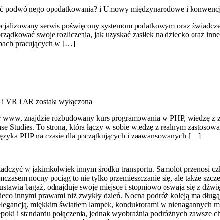
ąć podwójnego opodatkowania? i Umowy międzynarodowe i konwenc
yspecjalizowany serwis poświęcony systemom podatkowym oraz świadcz
orządkować swoje rozliczenia, jak uzyskać zasiłek na dziecko oraz in
sobach pracujących w […]
 i VR i AR
została wyłączona
oper www, znajdzie rozbudowany kurs programowania w PHP, wiedzę z 
e Studies. To strona, która łączy w sobie wiedzę z realnym zastosow
języka PHP na czasie dla początkujących i zaawansowanych […]
adczyć w jakimkolwiek innym środku transportu. Samolot przenosi cz
Tymczasem nocny pociąg to nie tylko przemieszczanie się, ale także szc
ustawia bagaż, odnajduje swoje miejsce i stopniowo oswaja się z dźwi
ę nieco innymi prawami niż zwykły dzień. Nocna podróż koleją ma dłu
 elegancją, miękkim światłem lampek, konduktorami w nienagannych mu
epoki i standardu połączenia, jednak wyobraźnia podróżnych zawsze c