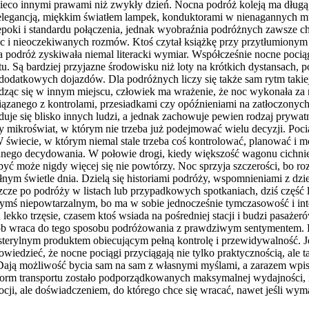
ę nieco innymi prawami niż zwykły dzień. Nocna podróż koleją ma dłu
 elegancją, miękkim światłem lampek, konduktorami w nienagannych mu
epoki i standardu połączenia, jednak wyobraźnia podróżnych zawsze c
 i nieoczekiwanych rozmów. Ktoś czytał książkę przy przytłumionym ś
a podróż zyskiwała niemal literacki wymiar. Współcześnie nocne pocią
u. Są bardziej przyjazne środowisku niż loty na krótkich dystansach, 
 dodatkowych dojazdów. Dla podróżnych liczy się także sam rytm takie
dząc się w innym miejscu, człowiek ma wrażenie, że noc wykonała za 
związanego z kontrolami, przesiadkami czy opóźnieniami na zatłoczon
e się blisko innych ludzi, a jednak zachowuje pewien rodzaj prywatnośc
ikroświat, w którym nie trzeba już podejmować wielu decyzji. Pociąg
świecie, w którym niemal stale trzeba coś kontrolować, planować i mo
nego decydowania. W połowie drogi, kiedy większość wagonu cichnie, 
 być może nigdy więcej się nie powtórzy. Noc sprzyja szczerości, bo r
ym świetle dnia. Dzielą się historiami podróży, wspomnieniami z dzie
cze po podróży w listach lub przypadkowych spotkaniach, dziś część 
ś niepowtarzalnym, bo ma w sobie jednocześnie tymczasowość i int
ekko trzęsie, czasem ktoś wsiada na pośredniej stacji i budzi pasażer
osób wraca do tego sposobu podróżowania z prawdziwym sentymentem. B
 sterylnym produktem obiecującym pełną kontrolę i przewidywalność. Je
iedzieć, że nocne pociągi przyciągają nie tylko praktycznością, ale 
Dają możliwość bycia sam na sam z własnymi myślami, a zarazem wpisu
e form transportu zostało podporządkowanych maksymalnej wydajnośc
mocji, ale doświadczeniem, do którego chce się wracać, nawet jeśli wy