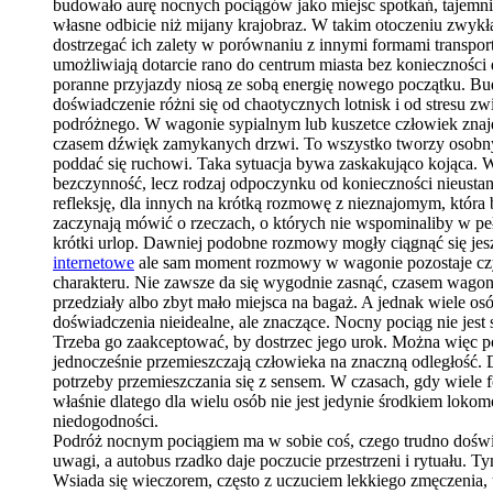
budowało aurę nocnych pociągów jako miejsc spotkań, tajemnic
własne odbicie niż mijany krajobraz. W takim otoczeniu zwykł
dostrzegać ich zalety w porównaniu z innymi formami transport
umożliwiają dotarcie rano do centrum miasta bez konieczności
poranne przyjazdy niosą ze sobą energię nowego początku. Bu
doświadczenie różni się od chaotycznych lotnisk i od stresu 
podróżnego. W wagonie sypialnym lub kuszetce człowiek znajduj
czasem dźwięk zamykanych drzwi. To wszystko tworzy osobny m
poddać się ruchowi. Taka sytuacja bywa zaskakująco kojąca. W 
bezczynność, lecz rodzaj odpoczynku od konieczności nieustan
refleksję, dla innych na krótką rozmowę z nieznajomym, która
zaczynają mówić o rzeczach, o których nie wspominaliby w pełn
krótki urlop. Dawniej podobne rozmowy mogły ciągnąć się jesz
internetowe
ale sam moment rozmowy w wagonie pozostaje czym
charakteru. Nie zawsze da się wygodnie zasnąć, czasem wagon l
przedziały albo zbyt mało miejsca na bagaż. A jednak wiele 
doświadczenia nieidealne, ale znaczące. Nocny pociąg nie jest
Trzeba go zaakceptować, by dostrzec jego urok. Można więc pow
jednocześnie przemieszczają człowieka na znaczną odległość. 
potrzeby przemieszczania się z sensem. W czasach, gdy wiel
właśnie dlatego dla wielu osób nie jest jedynie środkiem loko
niedogodności.
Podróż nocnym pociągiem ma w sobie coś, czego trudno doświ
uwagi, a autobus rzadko daje poczucie przestrzeni i rytuału. 
Wsiada się wieczorem, często z uczuciem lekkiego zmęczenia, 