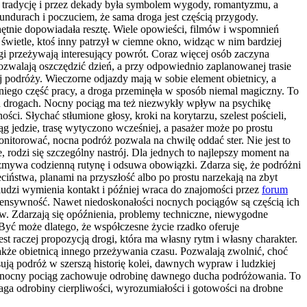
gą tradycję i przez dekady była symbolem wygody, romantyzmu, a
ndurach i poczuciem, że sama droga jest częścią przygody.
hętnie dopowiadała resztę. Wiele opowieści, filmów i wspomnień
wietle, ktoś inny patrzył w ciemne okno, widząc w nim bardziej
gi przeżywają interesujący powrót. Coraz więcej osób zaczyna
pozwalają oszczędzić dzień, a przy odpowiednio zaplanowanej trasie
j podróży. Wieczorne odjazdy mają w sobie element obietnicy, a
niego część pracy, a droga przeminęła w sposób niemal magiczny. To
ych drogach. Nocny pociąg ma też niezwykły wpływ na psychikę
i. Słychać stłumione głosy, kroki na korytarzu, szelest pościeli,
 jedzie, trasę wytyczono wcześniej, a pasażer może po prostu
nitorować, nocna podróż pozwala na chwilę oddać ster. Nie jest to
rodzi się szczególny nastrój. Dla jednych to najlepszy moment na
ozmywa codzienną rutynę i odsuwa obowiązki. Zdarza się, że podróżni
ciństwa, planami na przyszłość albo po prostu narzekają na zbyt
ludzi wymienia kontakt i później wraca do znajomości przez
forum
ensywność. Nawet niedoskonałości nocnych pociągów są częścią ich
ów. Zdarzają się opóźnienia, problemy techniczne, niewygodne
yć może dlatego, że współczesne życie rzadko oferuje
st raczej propozycją drogi, która ma własny rytm i własny charakter.
także obietnicą innego przeżywania czasu. Pozwalają zwolnić, choć
ją podróż w szerszą historię kolei, dawnych wypraw i ludzkiej
i, nocny pociąg zachowuje odrobinę dawnego ducha podróżowania. To
maga odrobiny cierpliwości, wyrozumiałości i gotowości na drobne