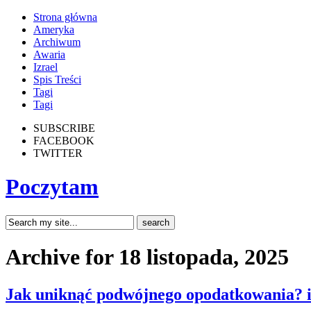
Strona główna
Ameryka
Archiwum
Awaria
Izrael
Spis Treści
Tagi
Tagi
SUBSCRIBE
FACEBOOK
TWITTER
Poczytam
Archive for 18 listopada, 2025
Jak uniknąć podwójnego opodatkowania?