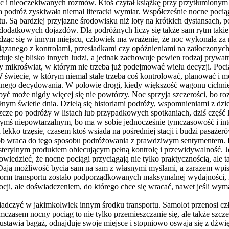
 i nieoczekiwanych rozmów. Ktoś czytał książkę przy przytłumionym ś
a podróż zyskiwała niemal literacki wymiar. Współcześnie nocne pocią
u. Są bardziej przyjazne środowisku niż loty na krótkich dystansach, 
 dodatkowych dojazdów. Dla podróżnych liczy się także sam rytm takie
dząc się w innym miejscu, człowiek ma wrażenie, że noc wykonała za 
związanego z kontrolami, przesiadkami czy opóźnieniami na zatłoczon
e się blisko innych ludzi, a jednak zachowuje pewien rodzaj prywatnośc
ikroświat, w którym nie trzeba już podejmować wielu decyzji. Pociąg
świecie, w którym niemal stale trzeba coś kontrolować, planować i mo
nego decydowania. W połowie drogi, kiedy większość wagonu cichnie, 
 być może nigdy więcej się nie powtórzy. Noc sprzyja szczerości, bo r
ym świetle dnia. Dzielą się historiami podróży, wspomnieniami z dzie
cze po podróży w listach lub przypadkowych spotkaniach, dziś część 
ś niepowtarzalnym, bo ma w sobie jednocześnie tymczasowość i int
ekko trzęsie, czasem ktoś wsiada na pośredniej stacji i budzi pasażer
osób wraca do tego sposobu podróżowania z prawdziwym sentymentem. B
 sterylnym produktem obiecującym pełną kontrolę i przewidywalność. Je
iedzieć, że nocne pociągi przyciągają nie tylko praktycznością, ale 
Dają możliwość bycia sam na sam z własnymi myślami, a zarazem wpisu
e form transportu zostało podporządkowanych maksymalnej wydajnośc
mocji, ale doświadczeniem, do którego chce się wracać, nawet jeśli wy
adczyć w jakimkolwiek innym środku transportu. Samolot przenosi cz
Tymczasem nocny pociąg to nie tylko przemieszczanie się, ale także szc
ustawia bagaż, odnajduje swoje miejsce i stopniowo oswaja się z dźwi