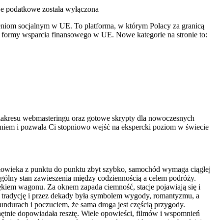
je podatkowe
została wyłączona
eniom socjalnym w UE. To platforma, w którym Polacy za granicą
ne formy wsparcia finansowego w UE. Nowe kategorie na stronie to:
zakresu webmasteringu oraz gotowe skrypty dla nowoczesnych
aniem i pozwala Ci stopniowo wejść na ekspercki poziom w świecie
łowieka z punktu do punktu zbyt szybko, samochód wymaga ciągłej
zególny stan zawieszenia między codziennością a celem podróży.
ękiem wagonu. Za oknem zapada ciemność, stacje pojawiają się i
gą tradycję i przez dekady była symbolem wygody, romantyzmu, a
ndurach i poczuciem, że sama droga jest częścią przygody.
hętnie dopowiadała resztę. Wiele opowieści, filmów i wspomnień