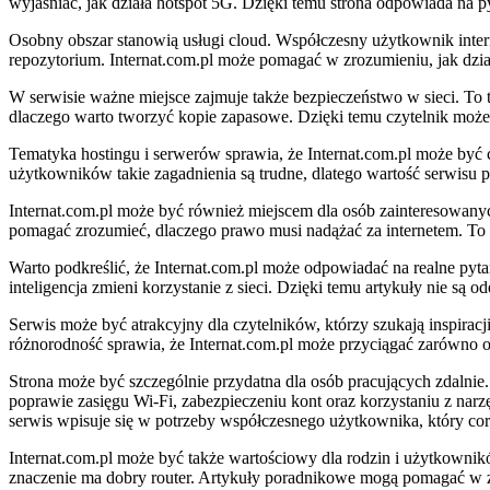
wyjaśniać, jak działa hotspot 5G. Dzięki temu strona odpowiada na p
Osobny obszar stanowią usługi cloud. Współczesny użytkownik interne
repozytorium. Internat.com.pl może pomagać w zrozumieniu, jak dzia
W serwisie ważne miejsce zajmuje także bezpieczeństwo w sieci. To te
dlaczego warto tworzyć kopie zapasowe. Dzięki temu czytelnik może k
Tematyka hostingu i serwerów sprawia, że Internat.com.pl może być 
użytkowników takie zagadnienia są trudne, dlatego wartość serwisu p
Internat.com.pl może być również miejscem dla osób zainteresowany
pomagać zrozumieć, dlaczego prawo musi nadążać za internetem. To sp
Warto podkreślić, że Internat.com.pl może odpowiadać na realne pyt
inteligencja zmieni korzystanie z sieci. Dzięki temu artykuły nie s
Serwis może być atrakcyjny dla czytelników, którzy szukają inspiracji
różnorodność sprawia, że Internat.com.pl może przyciągać zarówno os
Strona może być szczególnie przydatna dla osób pracujących zdalnie
poprawie zasięgu Wi-Fi, zabezpieczeniu kont oraz korzystaniu z narz
serwis wpisuje się w potrzeby współczesnego użytkownika, który cor
Internat.com.pl może być także wartościowy dla rodzin i użytkownik
znaczenie ma dobry router. Artykuły poradnikowe mogą pomagać w zro