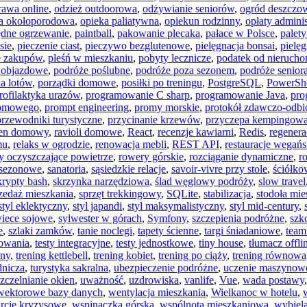
rawa online
,
odzież outdoorowa
,
odżywianie seniorów
,
ogród deszczo
a okołoporodowa
,
opieka paliatywna
,
opiekun rodzinny
,
opłaty admini
ędne ogrzewanie
,
paintball
,
pakowanie plecaka
,
pałace w Polsce
,
palet
sie
,
pieczenie ciast
,
pieczywo bezglutenowe
,
pielęgnacja bonsai
,
pielę
e zakupów
,
pleśń w mieszkaniu
,
pobyty lecznicze
,
podatek od nierucho
 objazdowe
,
podróże poślubne
,
podróże poza sezonem
,
podróże senior
a lotów
,
porządki domowe
,
posiłki po treningu
,
PostgreSQL
,
PowerShe
rofilaktyka urazów
,
programowanie C sharp
,
programowanie Java
,
pro
domowego
,
prompt engineering
,
promy morskie
,
protokół zdawczo-odbi
przewodniki turystyczne
,
przycinanie krzewów
,
przyczepa kempingow
en domowy
,
ravioli domowe
,
React
,
recenzje kawiarni
,
Redis
,
regenera
mu
,
relaks w ogrodzie
,
renowacja mebli
,
REST API
,
restauracje wegańs
ny oczyszczające powietrze
,
rowery górskie
,
rozciąganie dynamiczne
,
r
i sezonowe
,
sanatoria
,
sąsiedzkie relacje
,
savoir-vivre przy stole
,
ściółko
krypty bash
,
skrzynka narzędziowa
,
ślad węglowy podróży
,
slow travel
zedaż mieszkania
,
sprzęt trekkingowy
,
SQLite
,
stabilizacja
,
stodoła mie
styl eklektyczny
,
styl japandi
,
styl maksymalistyczny
,
styl mid-century
,
iece sojowe
,
sylwester w górach
,
Symfony
,
szczepienia podróżne
,
szko
e
,
szlaki zamków
,
tanie noclegi
,
tapety ścienne
,
targi śniadaniowe
,
team
mowania
,
testy integracyjne
,
testy jednostkowe
,
tiny house
,
tłumacz offli
lny
,
trening kettlebell
,
trening kobiet
,
trening po ciąży
,
trening równowa
dnicza
,
turystyka sakralna
,
ubezpieczenie podróżne
,
uczenie maszynow
zczelnianie okien
,
uważność
,
uzdrowiska
,
vanlife
,
Vue
,
wada postawy
wektorowe bazy danych
,
wentylacja mieszkania
,
Wielkanoc w hotelu
,
rcie kryzysowe
,
wspinaczka górska
,
wspólnota mieszkaniowa
,
wybiel