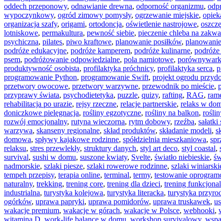
oddech przeponowy
,
odnawianie drewna
,
odporność organizmu
,
odp
wypoczynkowy
,
ogród zimowy pomysły
,
ogrzewanie miejskie
,
opiek
organizacja szafy
,
origami
,
ortodoncja
,
oświetlenie nastrojowe
,
oszcz
lotniskowe
,
permakultura
,
pewność siebie
,
pieczenie chleba na zakwa
psychiczna
,
pilates
,
piwo kraftowe
,
planowanie posiłków
,
planowani
podróże edukacyjne
,
podróże kamperem
,
podróże kulinarne
,
podróże
psem
,
podróżowanie odpowiedzialne
,
pola namiotowe
,
porównywark
produktywność osobista
,
profilaktyka próchnicy
,
profilaktyka serca
,
p
programowanie Python
,
programowanie Swift
,
projekt ogrodu przy
przetwory owocowe
,
przetwory warzywne
,
przewodnik po mieście
,
przyprawy świata
,
psychodietetyka
,
puzzle
,
quizy
,
rafting
,
RAG
,
ram
rehabilitacja po urazie
,
rejsy rzeczne
,
relacje partnerskie
,
relaks w do
doniczkowe pielęgnacja
,
rośliny egzotyczne
,
rośliny na balkon
,
rośli
rozwój emocjonalny
,
rutyna wieczorna
,
rytm dobowy
,
rzeźba
,
sałatk
warzywa
,
skanseny regionalne
,
skład produktów
,
składanie modeli
,
s
domowa
,
spływy kajakowe rodzinne
,
spółdzielnia mieszkaniowa
,
spr
relaksu
,
stres przewlekły
,
struktury danych
,
styl art deco
,
styl coastal
,
survival
,
sushi w domu
,
suszone kwiaty
,
Svelte
,
światło niebieskie
,
św
nadmorskie
,
szlaki piesze
,
szlaki rowerowe rodzinne
,
szlaki winiarski
tempeh przepisy
,
terapia online
,
terminal
,
termy
,
testowanie oprogra
naturalny
,
trekking
,
trening core
,
trening dla dzieci
,
trening funkcjona
industrialna
,
turystyka kolejowa
,
turystyka literacka
,
turystyka przyro
ogórków
,
uprawa papryki
,
uprawa pomidorów
,
uprawa truskawek
,
us
wakacje premium
,
wakacje w górach
,
wakacje w Polsce
,
webhooki
,
witamina D
,
work-life balance w domu
,
workshop survivalowy
,
wspa