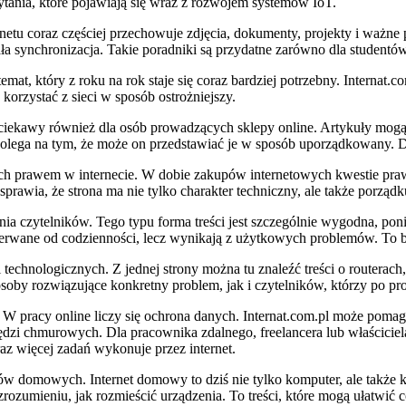
ytania, które pojawiają się wraz z rozwojem systemów IoT.
tu coraz częściej przechowuje zdjęcia, dokumenty, projekty i ważne p
ła synchronizacja. Takie poradniki są przydatne zarówno dla studentów
mat, który z roku na rok staje się coraz bardziej potrzebny. Internat.
orzystać z sieci w sposób ostrożniejszy.
ciekawy również dla osób prowadzących sklepy online. Artykuły mogą w
olega na tym, że może on przedstawiać je w sposób uporządkowany. Dzi
ch prawem w internecie. W dobie zakupów internetowych kwestie praw
rawia, że strona ma nie tylko charakter techniczny, ale także porządk
ania czytelników. Tego typu forma treści jest szczególnie wygodna, 
ą oderwane od codzienności, lecz wynikają z użytkowych problemów. To b
 technologicznych. Z jednej strony można tu znaleźć treści o routerach,
oby rozwiązujące konkretny problem, jak i czytelników, którzy po pro
. W pracy online liczy się ochrona danych. Internat.com.pl może poma
ędzi chmurowych. Dla pracownika zdalnego, freelancera lub właściciela
az więcej zadań wykonuje przez internet.
ów domowych. Internet domowy to dziś nie tylko komputer, ale także k
zumieniu, jak rozmieścić urządzenia. To treści, które mogą ułatwić c