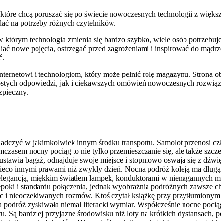
 które chcą poruszać się po świecie nowoczesnych technologii z większ
dać na potrzeby różnych czytelników.
 w którym technologia zmienia się bardzo szybko, wiele osób potrzebu
ać nowe pojęcia, ostrzegać przed zagrożeniami i inspirować do mądrzej
ć.
ternetowi i technologiom, który może pełnić rolę magazynu. Strona o
rostych odpowiedzi, jak i ciekawszych omówień nowoczesnych rozwiąza
zpieczny.
adczyć w jakimkolwiek innym środku transportu. Samolot przenosi cz
Tymczasem nocny pociąg to nie tylko przemieszczanie się, ale także szc
ustawia bagaż, odnajduje swoje miejsce i stopniowo oswaja się z dźwi
ę nieco innymi prawami niż zwykły dzień. Nocna podróż koleją ma dłu
 elegancją, miękkim światłem lampek, konduktorami w nienagannych mu
epoki i standardu połączenia, jednak wyobraźnia podróżnych zawsze c
 i nieoczekiwanych rozmów. Ktoś czytał książkę przy przytłumionym ś
a podróż zyskiwała niemal literacki wymiar. Współcześnie nocne pocią
u. Są bardziej przyjazne środowisku niż loty na krótkich dystansach, 