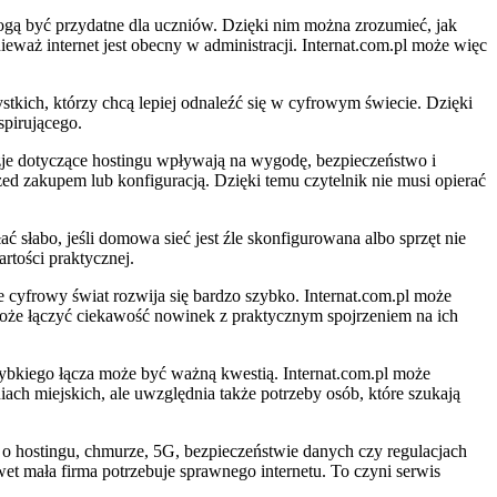
mogą być przydatne dla uczniów. Dzięki nim można zrozumieć, jak
waż internet jest obecny w administracji. Internat.com.pl może więc
ystkich, którzy chcą lepiej odnaleźć się w cyfrowym świecie. Dzięki
spirującego.
je dotyczące hostingu wpływają na wygodę, bezpieczeństwo i
d zakupem lub konfiguracją. Dzięki temu czytelnik nie musi opierać
 słabo, jeśli domowa sieć jest źle skonfigurowana albo sprzęt nie
rtości praktycznej.
 cyfrowy świat rozwija się bardzo szybko. Internat.com.pl może
może łączyć ciekawość nowinek z praktycznym spojrzeniem na ich
szybkiego łącza może być ważną kwestią. Internat.com.pl może
niach miejskich, ale uwzględnia także potrzeby osób, które szukają
y o hostingu, chmurze, 5G, bezpieczeństwie danych czy regulacjach
 mała firma potrzebuje sprawnego internetu. To czyni serwis