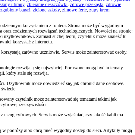
słony i firany
,
zbieranie deszczówki
,
zdrowe przekąski
,
zdrowie
,
zgubiony bagaż
,
zielone szkoły
,
zimowe ferie
,
zupy krem
,
z codziennym korzystaniem z routera. Strona może być wygodnym
a oraz codziennych rozwiązań technologicznych. Nowości na stronie:
 użytkownikowi. Zamiast suchej teorii, czytelnik może znaleźć tu
niej korzystać z internetu.
ch korzystają zarówno uczniowie. Serwis może zainteresować osoby,
chnologie rozwijają się najszybciej. Poruszane mogą być tu tematy
, który stale się rozwija.
ci. Użytkownik może dowiedzieć się, jak chronić dane osobowe.
 świecie.
owany czytelnik może zainteresować się tematami takimi jak
 cyfrowej rzeczywistości.
ie z usług cyfrowych. Serwis może wyjaśniać, czy jakość kabli ma
ują w podróży albo chcą mieć wygodny dostęp do sieci. Artykuły mogą