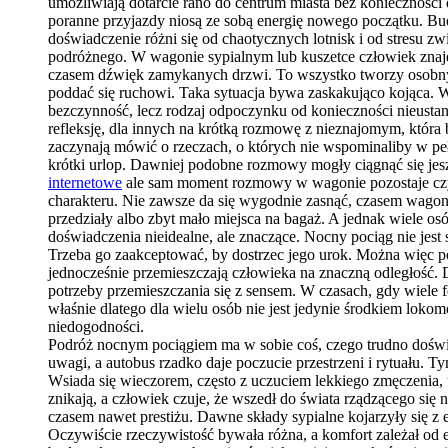
umożliwiają dotarcie rano do centrum miasta bez konieczności
poranne przyjazdy niosą ze sobą energię nowego początku. Bu
doświadczenie różni się od chaotycznych lotnisk i od stresu 
podróżnego. W wagonie sypialnym lub kuszetce człowiek znajduj
czasem dźwięk zamykanych drzwi. To wszystko tworzy osobny m
poddać się ruchowi. Taka sytuacja bywa zaskakująco kojąca. W 
bezczynność, lecz rodzaj odpoczynku od konieczności nieustan
refleksję, dla innych na krótką rozmowę z nieznajomym, która
zaczynają mówić o rzeczach, o których nie wspominaliby w pełn
krótki urlop. Dawniej podobne rozmowy mogły ciągnąć się jesz
internetowe
ale sam moment rozmowy w wagonie pozostaje czym
charakteru. Nie zawsze da się wygodnie zasnąć, czasem wagon l
przedziały albo zbyt mało miejsca na bagaż. A jednak wiele 
doświadczenia nieidealne, ale znaczące. Nocny pociąg nie jest
Trzeba go zaakceptować, by dostrzec jego urok. Można więc pow
jednocześnie przemieszczają człowieka na znaczną odległość. 
potrzeby przemieszczania się z sensem. W czasach, gdy wiel
właśnie dlatego dla wielu osób nie jest jedynie środkiem loko
niedogodności.
Podróż nocnym pociągiem ma w sobie coś, czego trudno doświ
uwagi, a autobus rzadko daje poczucie przestrzeni i rytuału. 
Wsiada się wieczorem, często z uczuciem lekkiego zmęczenia, 
znikają, a człowiek czuje, że wszedł do świata rządzącego si
czasem nawet prestiżu. Dawne składy sypialne kojarzyły się z
Oczywiście rzeczywistość bywała różna, a komfort zależał od 