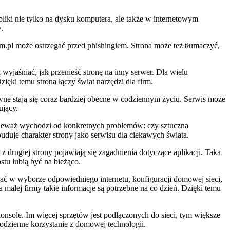
liki nie tylko na dysku komputera, ale także w internetowym
.
com.pl może ostrzegać przed phishingiem. Strona może też tłumaczyć,
yjaśniać, jak przenieść stronę na inny serwer. Dla wielu
ęki temu strona łączy świat narzędzi dla firm.
ne stają się coraz bardziej obecne w codziennym życiu. Serwis może
ujący.
ponieważ wychodzi od konkretnych problemów: czy sztuczna
uduje charakter strony jako serwisu dla ciekawych świata.
 z drugiej strony pojawiają się zagadnienia dotyczące aplikacji. Taka
stu lubią być na bieżąco.
gać w wyborze odpowiedniego internetu, konfiguracji domowej sieci,
 małej firmy takie informacje są potrzebne na co dzień. Dzięki temu
onsole. Im więcej sprzętów jest podłączonych do sieci, tym większe
odzienne korzystanie z domowej technologii.