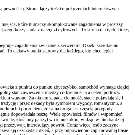
ą pewnością. Strona łączy treści o połączeniach internetowych.
je miejsca, które tłumaczy skomplikowane zagadnienia w prostszy
szego korzystania z narzędzi cyfrowych. To strona dla tych, którzy
bejmuje zagadnienia związane z serwerami. Dzięki szerokiemu
ń. To ciekawy punkt startowy dla każdego, kto chce lepiej
łowieka z punktu do punktu zbyt szybko, samochód wymaga ciągłej
zególny stan zawieszenia między codziennością a celem podróży.
ękiem wagonu. Za oknem zapada ciemność, stacje pojawiają się i
gą tradycję i przez dekady była symbolem wygody, romantyzmu, a
ndurach i poczuciem, że sama droga jest częścią przygody.
hętnie dopowiadała resztę. Wiele opowieści, filmów i wspomnień
wietle, ktoś inny patrzył w ciemne okno, widząc w nim bardziej
gi przeżywają interesujący powrót. Coraz więcej osób zaczyna
pozwalają oszczędzić dzień, a przy odpowiednio zaplanowanej trasie