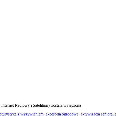
a
Internet Radiowy i Satelitarny
została wyłączona
oturystyka z wyżywieniem
,
akcesoria ogrodowe
,
aktywizacja seniora
,