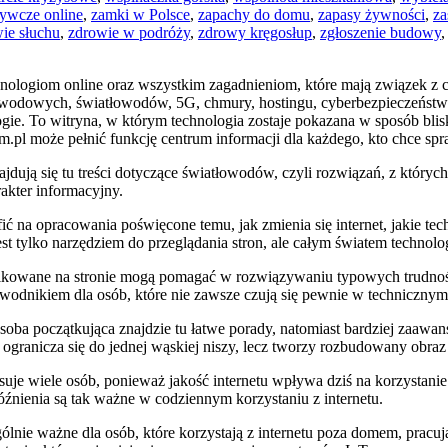
ywcze online
,
zamki w Polsce
,
zapachy do domu
,
zapasy żywności
,
za
ie słuchu
,
zdrowie w podróży
,
zdrowy kręgosłup
,
zgłoszenie budowy
chnologiom online oraz wszystkim zagadnieniom, które mają związek 
przewodowych, światłowodów, 5G, chmury, hostingu, cyberbezpieczeństw
e. To witryna, w którym technologia zostaje pokazana w sposób bliski
pl może pełnić funkcję centrum informacji dla każdego, kto chce spraw
ajdują się tu treści dotyczące światłowodów, czyli rozwiązań, z który
rakter informacyjny.
fić na opracowania poświęcone temu, jak zmienia się internet, jakie te
t tylko narzędziem do przeglądania stron, ale całym światem technologii
ublikowane na stronie mogą pomagać w rozwiązywaniu typowych trudnoś
ewodnikiem dla osób, które nie zawsze czują się pewnie w technicznym
ba początkująca znajdzie tu łatwe porady, natomiast bardziej zaawans
 ogranicza się do jednej wąskiej niszy, lecz tworzy rozbudowany obraz
resuje wiele osób, ponieważ jakość internetu wpływa dziś na korzystan
óźnienia są tak ważne w codziennym korzystaniu z internetu.
gólnie ważne dla osób, które korzystają z internetu poza domem, prac