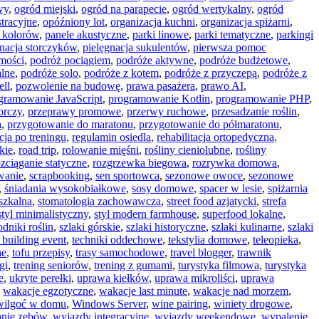
wy
,
ogród miejski
,
ogród na parapecie
,
ogród wertykalny
,
ogród
stracyjne
,
opóźniony lot
,
organizacja kuchni
,
organizacja spiżarni
,
y kolorów
,
panele akustyczne
,
parki linowe
,
parki tematyczne
,
parkingi
gnacja storczyków
,
pielęgnacja sukulentów
,
pierwsza pomoc
mości
,
podróż pociągiem
,
podróże aktywne
,
podróże budżetowe
,
alne
,
podróże solo
,
podróże z kotem
,
podróże z przyczepą
,
podróże z
ll
,
pozwolenie na budowę
,
prawa pasażera
,
prawo AI
,
gramowanie JavaScript
,
programowanie Kotlin
,
programowanie PHP
,
orczy
,
przeprawy promowe
,
przerwy ruchowe
,
przesadzanie roślin
,
a
,
przygotowanie do maratonu
,
przygotowanie do półmaratonu
,
cja po treningu
,
regulamin osiedla
,
rehabilitacja ortopedyczna
,
kie
,
road trip
,
rolowanie mięśni
,
rośliny cieniolubne
,
rośliny
ozciąganie statyczne
,
rozgrzewka biegowa
,
rozrywka domowa
,
wanie
,
scrapbooking
,
sen sportowca
,
sezonowe owoce
,
sezonowe
,
śniadania wysokobiałkowe
,
sosy domowe
,
spacer w lesie
,
spiżarnia
szkalna
,
stomatologia zachowawcza
,
street food azjatycki
,
strefa
styl minimalistyczny
,
styl modern farmhouse
,
superfood lokalne
,
dniki roślin
,
szlaki górskie
,
szlaki historyczne
,
szlaki kulinarne
,
szlaki
 building event
,
techniki oddechowe
,
tekstylia domowe
,
teleopieka
,
ne
,
tofu przepisy
,
trasy samochodowe
,
travel blogger
,
trawnik
gi
,
trening seniorów
,
trening z gumami
,
turystyka filmowa
,
turystyka
e
,
ukryte perełki
,
uprawa kiełków
,
uprawa mikroliści
,
uprawa
,
wakacje egzotyczne
,
wakacje last minute
,
wakacje nad morzem
,
wilgoć w domu
,
Windows Server
,
wine pairing
,
winiety drogowe
,
anie zębów
,
wyjazdy integracyjne
,
wyjazdy weekendowe
,
wypalenie