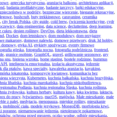
ebowe
,
apteczka turystyczna
,
aranżacja balkonu
,
architektura aplikacji
,
end
,
badania profilaktyczne
,
badanie tarczycy
,
bajki edukacyjne
,
zpieczeństwo w podróży
,
bezpieczne wiercenie
,
bieganie rekreacyjne
,
 lęgowe
,
bushcraft
,
buty trekkingowe
,
caravaning
,
ceramika
,
city break Polska
,
city guide
,
cold brew
,
ćwiczenia korekcyjne
,
cydr
soczewicy
,
data engineering
,
data science
,
decluttering
,
deep learning
,
z cukru
,
design roślinny
,
DevOps
,
dieta lekkostrawna
,
dieta
end
,
Docker
,
dom letniskowy
,
dom modułowy
,
dom przyjazny
we makarony
,
domowe nalewki
,
domowe przetwory
,
druk 3d hobby
,
m domowy
,
etyka AI
,
etykiety spożywcze
,
eventy firmowe
tografia górska
,
fotografia nocna
,
fotografia podróżnicza
,
frontend
,
ide
,
granice osobiste
,
GraphQL
,
gravel
,
grillowanie sezonowe
,
gry
ena snu
,
higiena wzroku
,
home staging
,
hostele rodzinne
,
hummus
e API
,
inteligencja emocjonalna
,
izolacja akustyczna
,
jedzenie
k dla ptaków
,
kawa specialty
,
kawalerka aranżacja
,
kayaking
,
mórka lokatorska
,
kompozycje kwiatowe
,
komunikacja bez
sięga wieczysta
,
Kubernetes
,
kuchnia bałkańska
,
kuchnia brazylijska
,
hnia libańska
,
kuchnia marokańska
,
kuchnia niskobudżetowa
,
regionalna Podlasia
,
kuchnia regionalna Śląska
,
kuchnia roślinna
,
hnia żydowska
,
kultura herbaty
,
kultura kawy
,
łąka kwietna
,
laktacja
,
box do pracy
,
łyżwiarstwo
,
macOS
,
majówka
,
Małe mieszkanie
,
małe
ble z palet
,
medytacja
,
menopauza
,
miejskie rośliny
,
mieszkanie
a
,
mobilność ciała
,
modele językowe
,
MongoDB
,
morfologia krwi
,
i poranne
,
niemarnowanie jedzenia
,
nietolerancje pokarmowe
,
ptaków
,
ochrona przed mrozem
,
oczko wodne
,
odbiór mieszkania
,