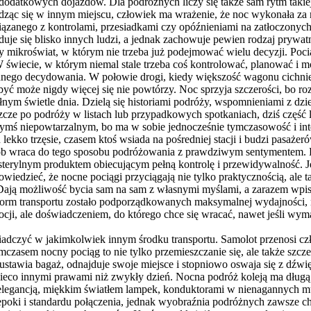
 dodatkowych dojazdów. Dla podróżnych liczy się także sam rytm takie
dząc się w innym miejscu, człowiek ma wrażenie, że noc wykonała za 
związanego z kontrolami, przesiadkami czy opóźnieniami na zatłoczon
e się blisko innych ludzi, a jednak zachowuje pewien rodzaj prywatnośc
ikroświat, w którym nie trzeba już podejmować wielu decyzji. Pociąg
świecie, w którym niemal stale trzeba coś kontrolować, planować i mo
nego decydowania. W połowie drogi, kiedy większość wagonu cichnie, 
 być może nigdy więcej się nie powtórzy. Noc sprzyja szczerości, bo r
ym świetle dnia. Dzielą się historiami podróży, wspomnieniami z dzie
cze po podróży w listach lub przypadkowych spotkaniach, dziś część 
ś niepowtarzalnym, bo ma w sobie jednocześnie tymczasowość i int
ekko trzęsie, czasem ktoś wsiada na pośredniej stacji i budzi pasażer
osób wraca do tego sposobu podróżowania z prawdziwym sentymentem. B
 sterylnym produktem obiecującym pełną kontrolę i przewidywalność. Je
iedzieć, że nocne pociągi przyciągają nie tylko praktycznością, ale 
Dają możliwość bycia sam na sam z własnymi myślami, a zarazem wpisu
e form transportu zostało podporządkowanych maksymalnej wydajnośc
mocji, ale doświadczeniem, do którego chce się wracać, nawet jeśli wy
adczyć w jakimkolwiek innym środku transportu. Samolot przenosi cz
Tymczasem nocny pociąg to nie tylko przemieszczanie się, ale także szc
ustawia bagaż, odnajduje swoje miejsce i stopniowo oswaja się z dźwi
ę nieco innymi prawami niż zwykły dzień. Nocna podróż koleją ma dłu
 elegancją, miękkim światłem lampek, konduktorami w nienagannych mu
epoki i standardu połączenia, jednak wyobraźnia podróżnych zawsze c