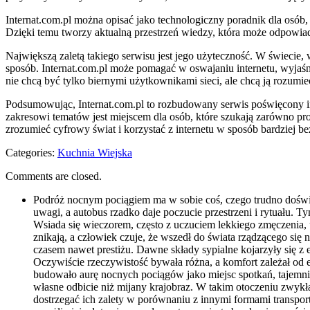
Internat.com.pl można opisać jako technologiczny poradnik dla osób,
Dzięki temu tworzy aktualną przestrzeń wiedzy, która może odpowia
Największą zaletą takiego serwisu jest jego użyteczność. W świecie,
sposób. Internat.com.pl może pomagać w oswajaniu internetu, wyjaśni
nie chcą być tylko biernymi użytkownikami sieci, ale chcą ją rozumie
Podsumowując, Internat.com.pl to rozbudowany serwis poświęcony in
zakresowi tematów jest miejscem dla osób, które szukają zarówno p
zrozumieć cyfrowy świat i korzystać z internetu w sposób bardziej be
Categories:
Kuchnia Wiejska
Comments are closed.
Podróż nocnym pociągiem ma w sobie coś, czego trudno doświ
uwagi, a autobus rzadko daje poczucie przestrzeni i rytuału. 
Wsiada się wieczorem, często z uczuciem lekkiego zmęczenia, 
znikają, a człowiek czuje, że wszedł do świata rządzącego si
czasem nawet prestiżu. Dawne składy sypialne kojarzyły się z
Oczywiście rzeczywistość bywała różna, a komfort zależał od 
budowało aurę nocnych pociągów jako miejsc spotkań, tajemnic
własne odbicie niż mijany krajobraz. W takim otoczeniu zwykł
dostrzegać ich zalety w porównaniu z innymi formami transport