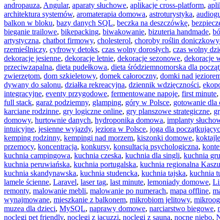
andropauza
,
Angular
,
aparaty słuchowe
,
aplikacje cross-platform
,
apl
architektura systemów
,
aromaterapia domowa
,
astroturystyka
,
audiog
balkon w bloku
,
bazy danych SQL
,
beczka na deszczówkę
,
bezpiecz
bieganie trailowe
,
bikepacking
,
biwakowanie
,
bizuteria handmade
,
bó
artystyczna
,
chatbot firmowy
,
cholesterol
,
choroby roślin doniczkow
rzemieślniczy
,
cyfrowy detoks
,
czas wolny dorosłych
,
czas wolny dzi
dekoracje jesienne
,
dekoracje letnie
,
dekoracje sezonowe
,
dekoracje 
przeciwzapalna
,
dieta pudełkowa
,
dieta śródziemnomorska dla począ
zwierzętom
,
dom szkieletowy
,
domek całoroczny
,
domki nad jeziore
dywany do salonu
,
działka rekreacyjna
,
dziennik wdzięczności
,
ekop
integracyjne
,
eventy przygodowe
,
fermentowane napoje
,
first minute
full stack
,
garaż podziemny
,
glamping
,
góry w Polsce
,
gotowanie dla
karciane rodzinne
,
gry logiczne online
,
gry planszowe strategiczne
,
g
domowy
,
hurtownie danych
,
hydroponika domowa
,
implanty słucho
intuicyjne
,
jesienne wyjazdy
,
jeziora w Polsce
,
joga dla początkujący
kemping rodzinny
,
kempingi nad morzem
,
kiszonki domowe
,
koktajl
przemocy
,
koncentracja
,
konkursy
,
konsultacja psychologiczna
,
konte
kuchnia campingowa
,
kuchnia czeska
,
kuchnia dla singli
,
kuchnia gr
kuchnia peruwiańska
,
kuchnia portugalska
,
kuchnia regionalna Kasz
kuchnia skandynawska
,
kuchnia studencka
,
kuchnia tajska
,
kuchnia t
lamele ścienne
,
Laravel
,
laser tag
,
last minute
,
lemoniady domowe
,
L
remonty
,
malowanie mebli
,
malowanie po numerach
,
mapa offline
,
ma
wynajmowane
,
mieszkanie z balkonem
,
mikrobiom jelitowy
,
mikroog
muzea dla dzieci
,
MySQL
,
naprawy domowe
,
narciarstwo biegowe
,
noclegi pet friendly
,
noclegi z jacuzzi
,
noclegi z sauną
,
nocne niebo
,
N