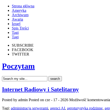
Strona główna
Ameryka
Archiwum
Awaria
Izrael
Spis Treści
Tagi
Tagi
SUBSCRIBE
FACEBOOK
TWITTER
Poczytam
Internet Radiowy i Satelitarny
Posted by admin
Posted on cze - 17 - 2026
Możliwość komentowani
Tagi:
administracja serwerami
,
agenci AI
,
agroturystyka rodzinne
,
agr