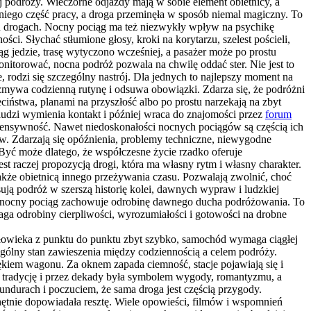
j podróży. Wieczorne odjazdy mają w sobie element obietnicy, a
niego część pracy, a droga przeminęła w sposób niemal magiczny. To
ych drogach. Nocny pociąg ma też niezwykły wpływ na psychikę
i. Słychać stłumione głosy, kroki na korytarzu, szelest pościeli,
 jedzie, trasę wytyczono wcześniej, a pasażer może po prostu
nitorować, nocna podróż pozwala na chwilę oddać ster. Nie jest to
rodzi się szczególny nastrój. Dla jednych to najlepszy moment na
ozmywa codzienną rutynę i odsuwa obowiązki. Zdarza się, że podróżni
ciństwa, planami na przyszłość albo po prostu narzekają na zbyt
ludzi wymienia kontakt i później wraca do znajomości przez
forum
ensywność. Nawet niedoskonałości nocnych pociągów są częścią ich
ów. Zdarzają się opóźnienia, problemy techniczne, niewygodne
yć może dlatego, że współczesne życie rzadko oferuje
st raczej propozycją drogi, która ma własny rytm i własny charakter.
także obietnicą innego przeżywania czasu. Pozwalają zwolnić, choć
ją podróż w szerszą historię kolei, dawnych wypraw i ludzkiej
i, nocny pociąg zachowuje odrobinę dawnego ducha podróżowania. To
maga odrobiny cierpliwości, wyrozumiałości i gotowości na drobne
łowieka z punktu do punktu zbyt szybko, samochód wymaga ciągłej
zególny stan zawieszenia między codziennością a celem podróży.
ękiem wagonu. Za oknem zapada ciemność, stacje pojawiają się i
gą tradycję i przez dekady była symbolem wygody, romantyzmu, a
ndurach i poczuciem, że sama droga jest częścią przygody.
hętnie dopowiadała resztę. Wiele opowieści, filmów i wspomnień