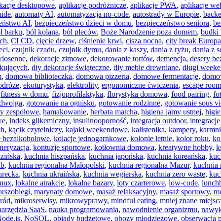
ikacje desktopowe
,
aplikacje podróżnicze
,
aplikacje PWA
,
aplikacje w
uide
,
automaty AI
,
automatyzacja no-code
,
autostrady w Europie
,
back
eństwo AI
,
bezpieczeństwo dzieci w domu
,
bezpieczeństwo seniora
,
be
l barku
,
ból kolana
,
ból pleców
,
Boże Narodzenie poza domem
,
budki
ych
,
CI CD
,
cięcie drzew
,
ciśnienie krwi
,
cisza nocna
,
city break Europa
eci
,
czujnik czadu
,
czujnik dymu
,
dania z kaszy
,
dania z ryżu
,
dania z 
wiosenne
,
dekoracje zimowe
,
dekorowanie tortów
,
demencja
,
desery be
tkujących
,
diy dekoracje świąteczne
,
diy meble drewniane
,
długi week
m
,
domowa biblioteczka
,
domowa pizzeria
,
domowe fermentacje
,
domo
odróże
,
ekoturystyka
,
elektrolity
,
ergonomiczne ćwiczenia
,
escape roo
,
fitness w domu
,
fizjoprofilaktyka
,
florystyka domowa
,
food pairing
,
fo
 dwojga
,
gotowanie na ognisku
,
gotowanie rodzinne
,
gotowanie sous v
ry zespołowe
,
hamakowanie
,
herbata matcha
,
higiena jamy ustnej
,
higi
we
,
indeks glikemiczny
,
insulinooporność
,
integracja outdoor
,
integracj
ch
,
kącik czytelniczy
,
kajaki weekendowe
,
kalistenika
,
kampery
,
karmni
e bezalkoholowe
,
kolacje jednogarnkowe
,
kolonie letnie
,
kolor roku
,
ko
neryzacja
,
kontuzje sportowe
,
kotłownia domowa
,
kreatywne hobby
,
k
uzińska
,
kuchnia hiszpańska
,
kuchnia japońska
,
kuchnia koreańska
,
kuc
ub
,
kuchnia regionalna Małopolski
,
kuchnia regionalna Mazur
,
kuchnia 
urecka
,
kuchnia ukraińska
,
kuchnia węgierska
,
kuchnia zero waste
,
kuc
inux
,
lokalne atrakcje
,
lokalne bazary
,
loty czarterowe
,
low-code
,
lunch
rszobiegi
,
marynaty domowe
,
masaż relaksacyjny
,
masaż sportowy
,
me
ród
,
mikroserwisy
,
mikrowyprawy
,
mindful eating
,
mniej znane miejsc
narzędzia SaaS
,
nauka programowania
,
nawodnienie organizmu
,
nawyk
ode.js
,
NoSQL
,
obiady budżetowe
,
obozy młodzieżowe
,
obserwacja 