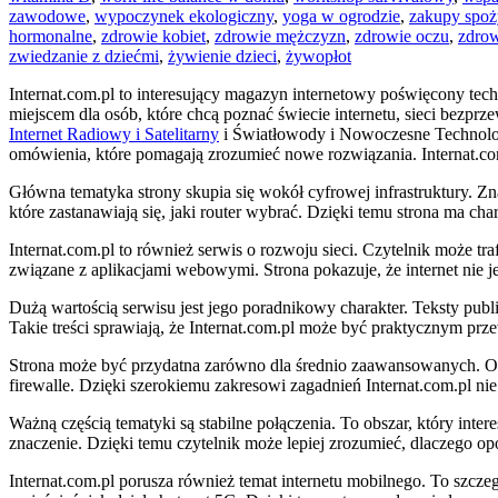
zawodowe
,
wypoczynek ekologiczny
,
yoga w ogrodzie
,
zakupy spoż
hormonalne
,
zdrowie kobiet
,
zdrowie mężczyzn
,
zdrowie oczu
,
zdrow
zwiedzanie z dziećmi
,
żywienie dzieci
,
żywopłot
Internat.com.pl to interesujący magazyn internetowy poświęcony te
miejscem dla osób, które chcą poznać świecie internetu, sieci bez
Internet Radiowy i Satelitarny
i Światłowody i Nowoczesne Technologi
omówienia, które pomagają zrozumieć nowe rozwiązania. Internat.com.
Główna tematyka strony skupia się wokół cyfrowej infrastruktury. Zn
które zastanawiają się, jaki router wybrać. Dzięki temu strona ma cha
Internat.com.pl to również serwis o rozwoju sieci. Czytelnik może tra
związane z aplikacjami webowymi. Strona pokazuje, że internet nie jes
Dużą wartością serwisu jest jego poradnikowy charakter. Teksty p
Takie treści sprawiają, że Internat.com.pl może być praktycznym prz
Strona może być przydatna zarówno dla średnio zaawansowanych. Oso
firewalle. Dzięki szerokiemu zakresowi zagadnień Internat.com.pl nie
Ważną częścią tematyki są stabilne połączenia. To obszar, który inte
znaczenie. Dzięki temu czytelnik może lepiej zrozumieć, dlaczego op
Internat.com.pl porusza również temat internetu mobilnego. To szcze