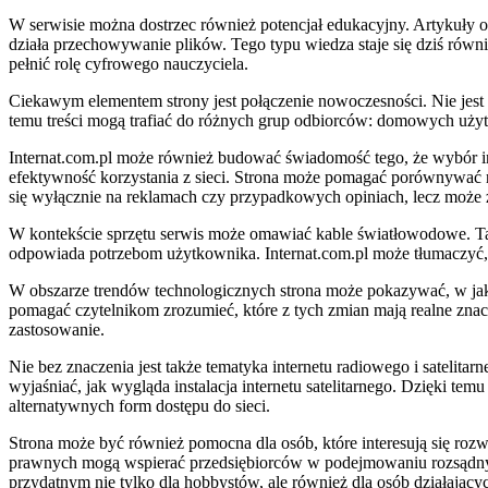
W serwisie można dostrzec również potencjał edukacyjny. Artykuły o
działa przechowywanie plików. Tego typu wiedza staje się dziś równ
pełnić rolę cyfrowego nauczyciela.
Ciekawym elementem strony jest połączenie nowoczesności. Nie jest to
temu treści mogą trafiać do różnych grup odbiorców: domowych użytk
Internat.com.pl może również budować świadomość tego, że wybór i
efektywność korzystania z sieci. Strona może pomagać porównywać r
się wyłącznie na reklamach czy przypadkowych opiniach, lecz może 
W kontekście sprzętu serwis może omawiać kable światłowodowe. Takie
odpowiada potrzebom użytkownika. Internat.com.pl może tłumaczyć, j
W obszarze trendów technologicznych strona może pokazywać, w jakim
pomagać czytelnikom zrozumieć, które z tych zmian mają realne zna
zastosowanie.
Nie bez znaczenia jest także tematyka internetu radiowego i satelit
wyjaśniać, jak wygląda instalacja internetu satelitarnego. Dzięki tem
alternatywnych form dostępu do sieci.
Strona może być również pomocna dla osób, które interesują się rozw
prawnych mogą wspierać przedsiębiorców w podejmowaniu rozsądnych 
przydatnym nie tylko dla hobbystów, ale również dla osób działając