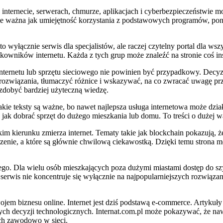
 internecie, serwerach, chmurze, aplikacjach i cyberbezpieczeństwie 
ie ważna jak umiejętność korzystania z podstawowych programów, ponie
 wyłącznie serwis dla specjalistów, ale raczej czytelny portal dla wsz
owników internetu. Każda z tych grup może znaleźć na stronie coś in
nternetu lub sprzętu sieciowego nie powinien być przypadkowy. Decyz
ozwiązania, tłumaczyć różnice i wskazywać, na co zwracać uwagę prze
zdobyć bardziej użyteczną wiedzę.
 teksty są ważne, bo nawet najlepsza usługa internetowa może działać
ak dobrać sprzęt do dużego mieszkania lub domu. To treści o dużej wa
 kierunku zmierza internet. Tematy takie jak blockchain pokazują, że
czenie, a które są głównie chwilową ciekawostką. Dzięki temu strona 
arnego. Dla wielu osób mieszkających poza dużymi miastami dostęp do 
u serwis nie koncentruje się wyłącznie na najpopularniejszych rozwiąza
ojem biznesu online. Internet jest dziś podstawą e-commerce. Artykuł
decyzji technologicznych. Internat.com.pl może pokazywać, że nawet
ych zawodowo w sieci.